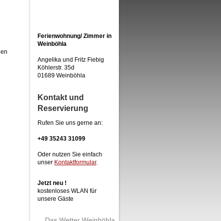
Ferienwohnung/ Zimmer in
Weinböhla
gen
Angelika und Fritz Fiebig
Köhlerstr. 35d
01689 Weinböhla
Kontakt und
Reservierung
Rufen Sie uns gerne an:
+49 35243 31099
Oder nutzen Sie einfach
unser
Kontaktformular
.
Jetzt neu !
kostenloses WLAN für
unsere Gäste
Das Wetter Weinböhla