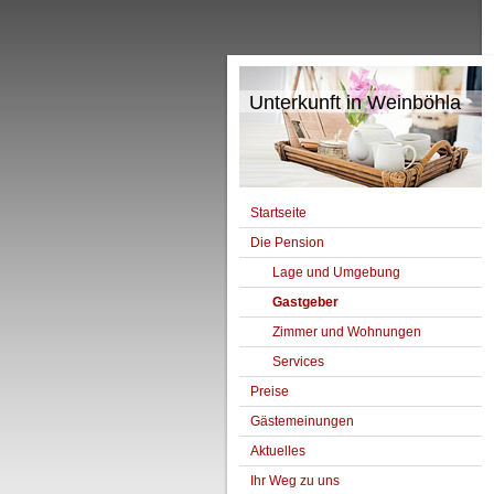
Unterkunft in Weinböhla
Startseite
Die Pension
Lage und Umgebung
Gastgeber
Zimmer und Wohnungen
Services
Preise
Gästemeinungen
Aktuelles
Ihr Weg zu uns