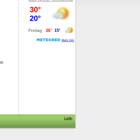
en
Login