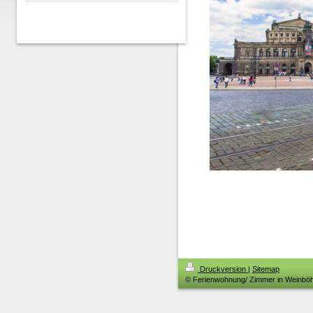
Druckversion
|
Sitemap
© Ferienwohnung/ Zimmer in Weinböh